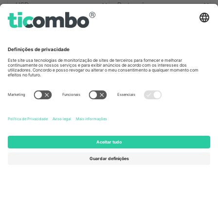
Escritórios Ticombo
Germany
United Kingdom
Unter den Linden 24, 10117
167 City Road, London, Greater
Berlin, Germany
London, EC1V 1AW, United
Kingdom
United States
Switzerland
131 Continental Dr, Suite 305,
Dorfstrasse 52a, 6390
Newark, Delaware 19713, United
Engelberg, Switzerland
States
Bulgaria
United Arab Emirates
Regus Sofia City West, bul
UAE Dubai Silicon Oasis, DDP
Totleben 53-55, 1606 Sofia,
Building A1, Office 302, Dubai,
Bulgaria
United Arab Emirates