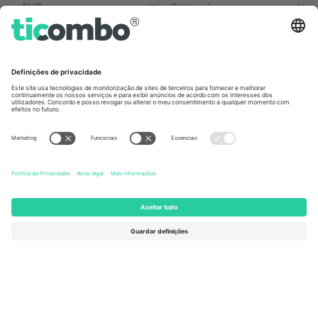
Escritórios Ticombo
Germany
United Kingdom
Unter den Linden 24, 10117
167 City Road, London, Greater
Berlin, Germany
London, EC1V 1AW, United
Kingdom
United States
Switzerland
131 Continental Dr, Suite 305,
Dorfstrasse 52a, 6390
Newark, Delaware 19713, United
Engelberg, Switzerland
States
Bulgaria
United Arab Emirates
Regus Sofia City West, bul
UAE Dubai Silicon Oasis, DDP
Totleben 53-55, 1606 Sofia,
Building A1, Office 302, Dubai,
Bulgaria
United Arab Emirates