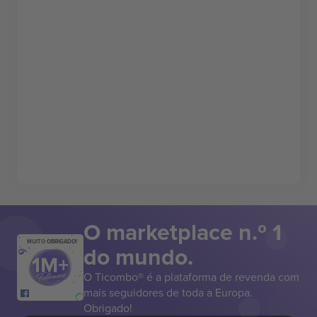
O marketplace n.º 1
MUITO OBRIGADO!
do mundo.
O Ticombo® é a plataforma de revenda com
mais seguidores de toda a Europa.
Obrigado!