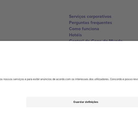
Serviços corporativos
Perguntas frequentes
Como funciona
Hotéis
Central da Copa do Mundo
Contate-nos
United Kingdom
167 City Road, London, Greater L
Switzerland
United States
Dorfstrasse 52a, 6390 Engelberg, 