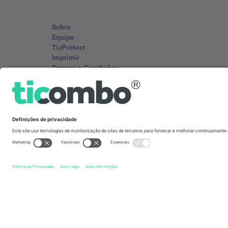
Sobre
Equipe
TixProtect
Imprimir
Termos e Condições
Programa de afiliados
Escritórios Ticombo
Germany
Unter den Linden 24, 10117 Berlin, Germany
United States
131 Continental Dr, Suite 305, Newark, Delaware 19713, 