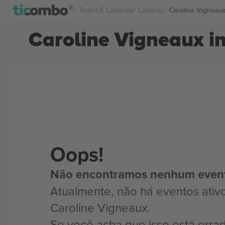
Teatro E Comédia
Comedy
Caroline Vigneau
Caroline Vigneaux i
Oops!
Não encontramos nenhum even
Atualmente, não há eventos ativ
Caroline Vigneaux.
Se você acha que isso está erra