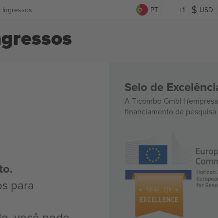
x Ingressos
PT
+1
USD
ngressos
Selo de Excelênc
A Ticombo GmbH (empresa-
financiamento de pesquisa 
to.
os para
do, você pode