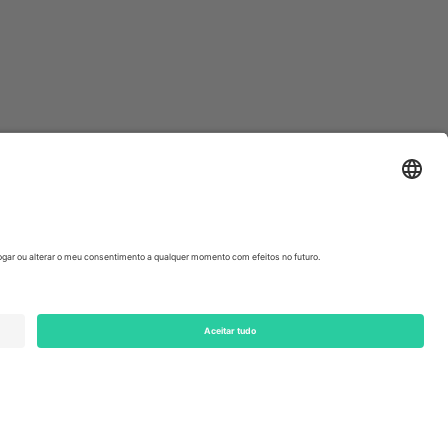
ondon, EC1V 1AW, United Kingdom
Switzerland