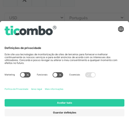
Escritórios Ticombo
Germany
United Kingdom
Unter den Linden 24, 10117
167 City Road, London, Greater
Berlin, Germany
London, EC1V 1AW, United
Kingdom
United States
Switzerland
131 Continental Dr, Suite 305,
Dorfstrasse 52a, 6390
Newark, Delaware 19713, United
Engelberg, Switzerland
States
Bulgaria
United Arab Emirates
Regus Sofia City West, bul
UAE Dubai Silicon Oasis, DDP