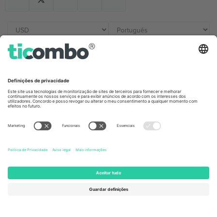
Escritórios Ticombo
Germany
United Kingdom
Unter den Linden 24, 10117
167 City Road, London, Greater
Berlin, Germany
London, EC1V 1AW, United
Kingdom
United States
Switzerland
131 Continental Dr, Suite 305,
Dorfstrasse 52a, 6390
Newark, Delaware 19713, United
Engelberg, Switzerland
States
Bulgaria
United Arab Emirates
Regus Sofia City West, bul
UAE Dubai Silicon Oasis, DDP