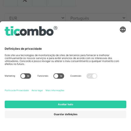
Escritórios Ticombo
Germany
United Kingdom
Unter den Linden 24, 10117
167 City Road, London, Greater
Berlin, Germany
London, EC1V 1AW, United
Kingdom
United States
Switzerland
131 Continental Dr, Suite 305,
Dorfstrasse 52a, 6390
Newark, Delaware 19713, United
Engelberg, Switzerland
States
Bulgaria
United Arab Emirates
Regus Sofia City West, bul
UAE Dubai Silicon Oasis, DDP