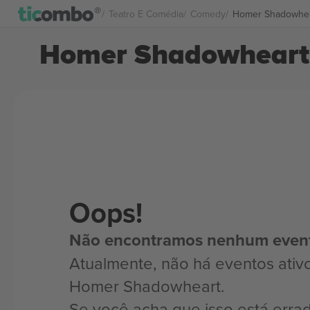
Teatro E Comédia
Comedy
Homer Shadowhea
Homer Shadowheart 
Oops!
Não encontramos nenhum even
Atualmente, não há eventos ativ
Homer Shadowheart.
Se você acha que isso está erra