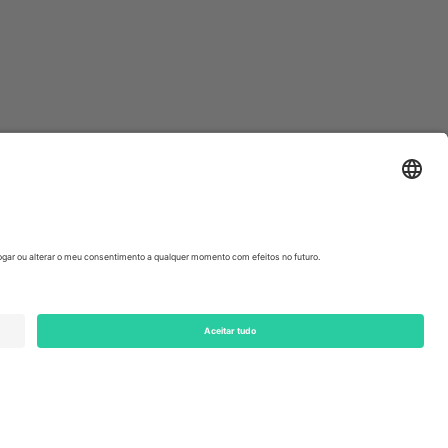
ondon, EC1V 1AW, United Kingdom
Switzerland