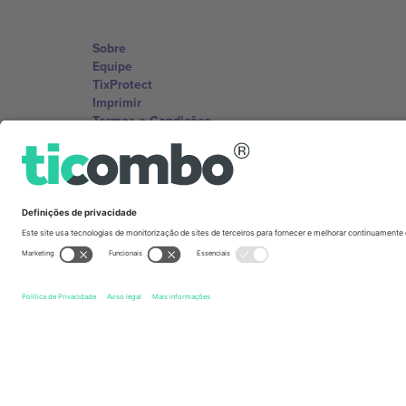
Sobre
Equipe
TixProtect
Imprimir
Termos e Condições
Programa de afiliados
Escritórios Ticombo
Germany
Unter den Linden 24, 10117 Berlin, Germany
United States
131 Continental Dr, Suite 305, Newark, Delaware 19713, 