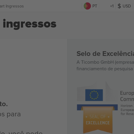
rt Ingressos
PT
+1
USD
ingressos
Selo de Excelênc
A Ticombo GmbH (empresa-
financiamento de pesquisa 
to.
os para
do, você pode