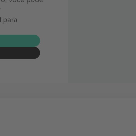
r
l para