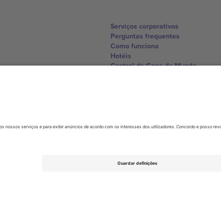
Serviços corporativos
Perguntas frequentes
Como funciona
Hotéis
Central da Copa do Mundo
Contate-nos
United Kingdom
167 City Road, London, Greater L
Switzerland
United States
Dorfstrasse 52a, 6390 Engelberg, 