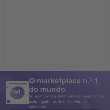
O marketplace n.º 1
MUITO OBRIGADO!
do mundo.
O Ticombo® é a plataforma de revenda com
mais seguidores de toda a Europa.
Obrigado!