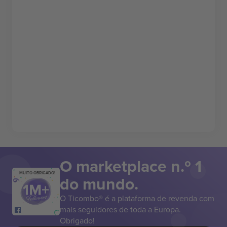
O marketplace n.º 1
MUITO OBRIGADO!
do mundo.
O Ticombo® é a plataforma de revenda com
mais seguidores de toda a Europa.
Obrigado!