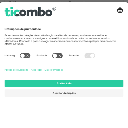
Escritórios Ticombo
Germany
United Kingdom
Unter den Linden 24, 10117
167 City Road, London, Greater
Berlin, Germany
London, EC1V 1AW, United
Kingdom
United States
Switzerland
131 Continental Dr, Suite 305,
Dorfstrasse 52a, 6390
Newark, Delaware 19713, United
Engelberg, Switzerland
States
Bulgaria
United Arab Emirates
Regus Sofia City West, bul
UAE Dubai Silicon Oasis, DDP
Totleben 53-55, 1606 Sofia,
Building A1, Office 302, Dubai,
Bulgaria
United Arab Emirates