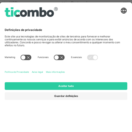
Escritórios Ticombo
Germany
United Kingdom
Unter den Linden 24, 10117
167 City Road, London, Greater
Berlin, Germany
London, EC1V 1AW, United
Kingdom
United States
Switzerland
131 Continental Dr, Suite 305,
Dorfstrasse 52a, 6390
Newark, Delaware 19713, United
Engelberg, Switzerland
States
Bulgaria
United Arab Emirates
Regus Sofia City West, bul
UAE Dubai Silicon Oasis, DDP
Totleben 53-55, 1606 Sofia,
Building A1, Office 302, Dubai,
Bulgaria
United Arab Emirates