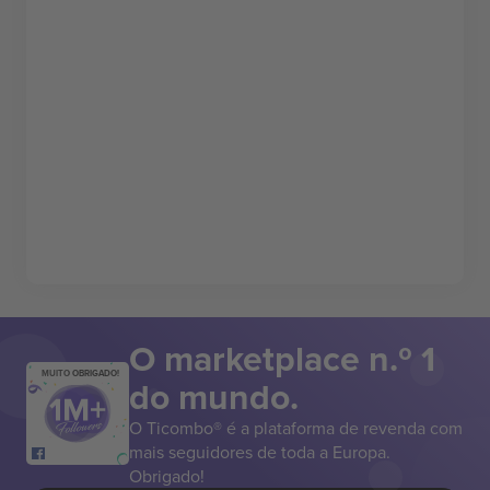
O marketplace n.º 1
MUITO OBRIGADO!
do mundo.
O Ticombo® é a plataforma de revenda com
mais seguidores de toda a Europa.
Obrigado!