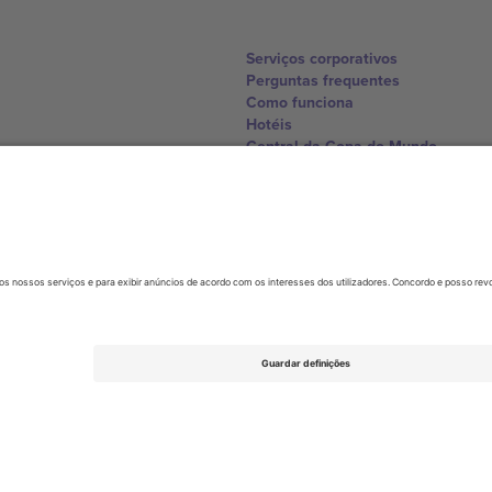
Serviços corporativos
Perguntas frequentes
Como funciona
Hotéis
Central da Copa do Mundo
Contate-nos
United Kingdom
167 City Road, London, Greater L
Switzerland
United States
Dorfstrasse 52a, 6390 Engelberg, 