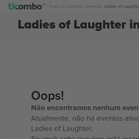
Teatro E Comédia
Comedy
Ladies of Laughte
Ladies of Laughter i
Oops!
Não encontramos nenhum even
Atualmente, não há eventos ativ
Ladies of Laughter.
Se você acha que isso está erra