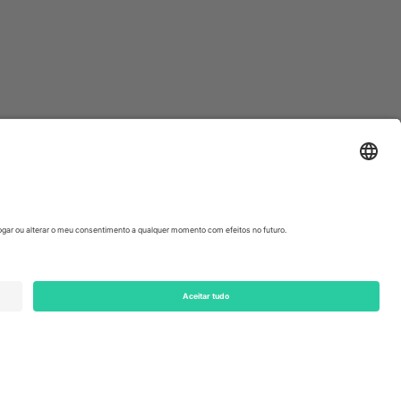
ondon, EC1V 1AW, United Kingdom
Switzerland