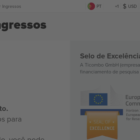
r Ingressos
PT
+1
USD
ngressos
Selo de Excelênc
A Ticombo GmbH (empresa-
financiamento de pesquisa 
to.
os para
do, você pode