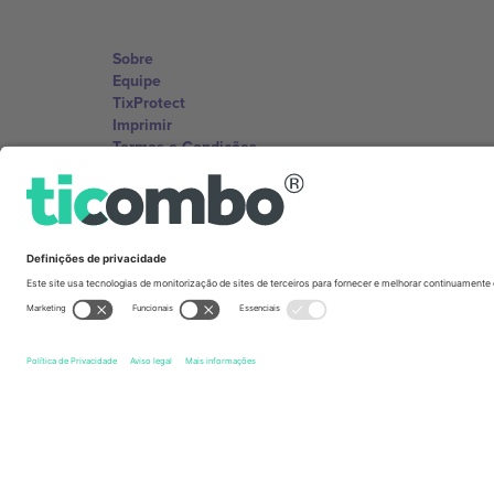
Sobre
Equipe
TixProtect
Imprimir
Termos e Condições
Programa de afiliados
Escritórios Ticombo
Germany
Unter den Linden 24, 10117 Berlin, Germany
United States
131 Continental Dr, Suite 305, Newark, Delaware 19713, 