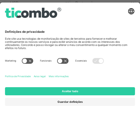
Escritórios Ticombo
Germany
United Kingdom
Unter den Linden 24, 10117
167 City Road, London, Greater
Berlin, Germany
London, EC1V 1AW, United
Kingdom
United States
Switzerland
131 Continental Dr, Suite 305,
Dorfstrasse 52a, 6390
Newark, Delaware 19713, United
Engelberg, Switzerland
States
Bulgaria
United Arab Emirates
Regus Sofia City West, bul
UAE Dubai Silicon Oasis, DDP
Totleben 53-55, 1606 Sofia,
Building A1, Office 302, Dubai,
Bulgaria
United Arab Emirates