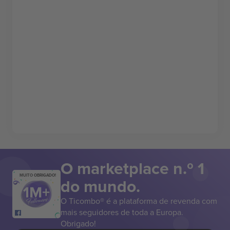
O marketplace n.º 1
MUITO OBRIGADO!
do mundo.
O Ticombo® é a plataforma de revenda com
mais seguidores de toda a Europa.
Obrigado!