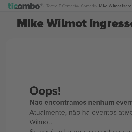
Teatro E Comédia
Comedy
Mike Wilmot Ingr
Mike Wilmot ingress
Oops!
Não encontramos nenhum even
Atualmente, não há eventos ativ
Wilmot.
Se você acha que isso está erra