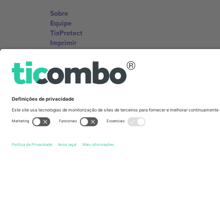
Sobre
Equipe
TixProtect
Imprimir
Termos e Condições
Programa de afiliados
Escritórios Ticombo
Germany
Unter den Linden 24, 10117 Berlin, Germany
United States
131 Continental Dr, Suite 305, Newark, Delaware 19713, 