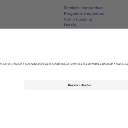
Serviços corporativos
Perguntas frequentes
Como funciona
Hotéis
Central da Copa do Mundo
Contate-nos
United Kingdom
167 City Road, London, Greater L
Switzerland
United States
Dorfstrasse 52a, 6390 Engelberg, 