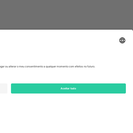
ondon, EC1V 1AW, United Kingdom
Switzerland