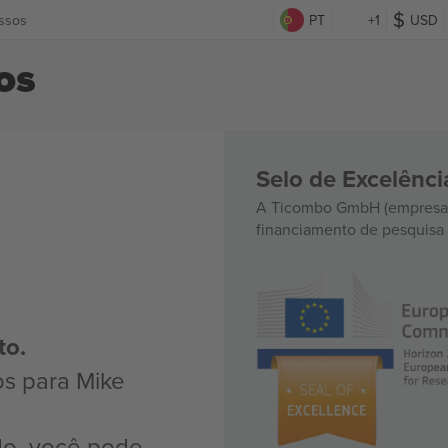
essos
PT
+1
USD
os
Selo de Excelênc
A Ticombo GmbH (empresa-
financiamento de pesquisa 
to.
os para Mike
do, você pode