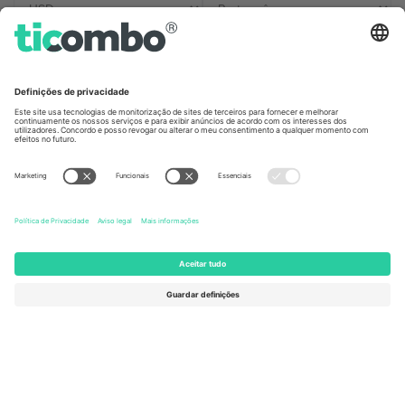
Escritórios Ticombo
Germany
United Kingdom
Unter den Linden 24, 10117
167 City Road, London, Greater
Berlin, Germany
London, EC1V 1AW, United
Kingdom
United States
Switzerland
131 Continental Dr, Suite 305,
Dorfstrasse 52a, 6390
Newark, Delaware 19713, United
Engelberg, Switzerland
States
Bulgaria
United Arab Emirates
Regus Sofia City West, bul
UAE Dubai Silicon Oasis, DDP
Totleben 53-55, 1606 Sofia,
Building A1, Office 302, Dubai,
Bulgaria
United Arab Emirates