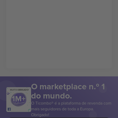
O marketplace n.º 1
MUITO OBRIGADO!
do mundo.
O Ticombo® é a plataforma de revenda com
mais seguidores de toda a Europa.
Obrigado!