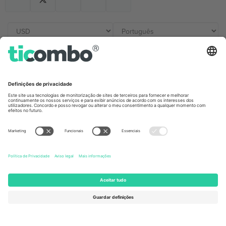
Escritórios Ticombo
Germany
United Kingdom
Unter den Linden 24, 10117
167 City Road, London, Greater
Berlin, Germany
London, EC1V 1AW, United
Kingdom
United States
Switzerland
131 Continental Dr, Suite 305,
Dorfstrasse 52a, 6390
Newark, Delaware 19713, United
Engelberg, Switzerland
States
Bulgaria
United Arab Emirates
Regus Sofia City West, bul
UAE Dubai Silicon Oasis, DDP