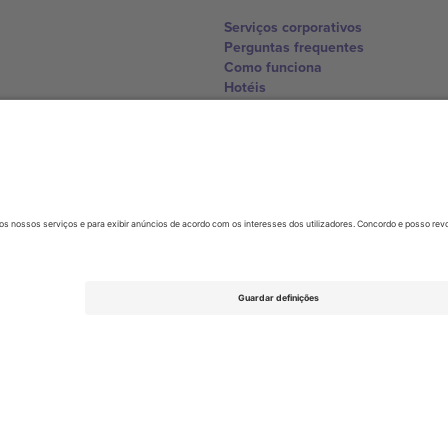
Serviços corporativos
Perguntas frequentes
Como funciona
Hotéis
Central da Copa do Mundo
Contate-nos
United Kingdom
167 City Road, London, Greater L
Switzerland
United States
Dorfstrasse 52a, 6390 Engelberg, 