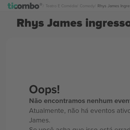
Teatro E Comédia
Comedy
Rhys James Ingre
Rhys James ingress
Oops!
Não encontramos nenhum even
Atualmente, não há eventos ativ
James.
Se você acha que isso está erra