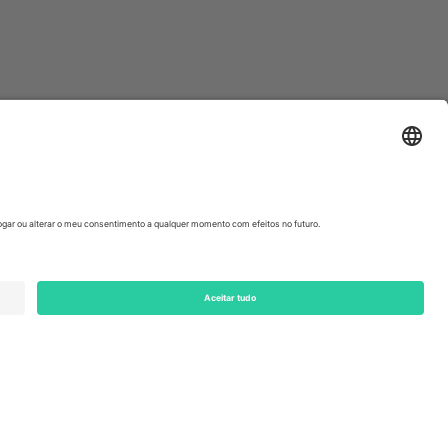
ondon, EC1V 1AW, United Kingdom
Switzerland