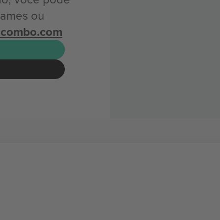
James ou
icombo.com