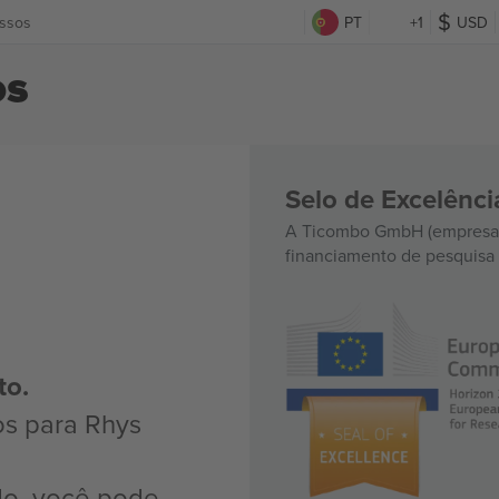
ssos
PT
+1
USD
os
Selo de Excelênc
A Ticombo GmbH (empresa-
financiamento de pesquisa 
to.
os para Rhys
do, você pode