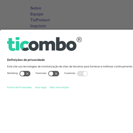
Sobre
Equipe
TixProtect
Imprimir
Termos e Condições
Programa de afiliados
Escritórios Ticombo
Germany
Unter den Linden 24, 10117 Berlin, Germany
United States
131 Continental Dr, Suite 305, Newark, Delaware 19713, 