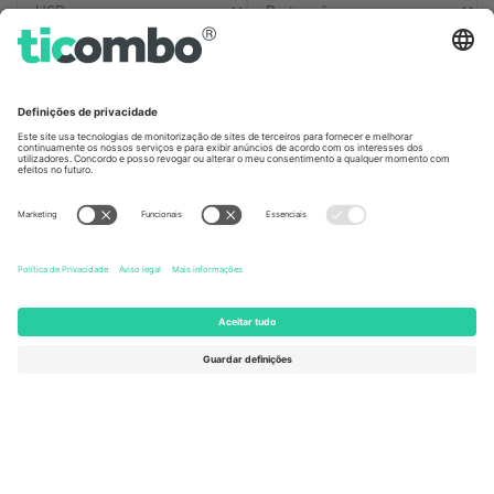
Escritórios Ticombo
Germany
United Kingdom
Unter den Linden 24, 10117
167 City Road, London, Greater
Berlin, Germany
London, EC1V 1AW, United
Kingdom
United States
Switzerland
131 Continental Dr, Suite 305,
Dorfstrasse 52a, 6390
Newark, Delaware 19713, United
Engelberg, Switzerland
States
Bulgaria
United Arab Emirates
Regus Sofia City West, bul
UAE Dubai Silicon Oasis, DDP
Totleben 53-55, 1606 Sofia,
Building A1, Office 302, Dubai,
Bulgaria
United Arab Emirates