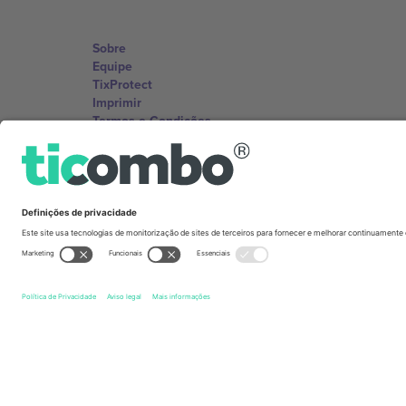
Sobre
Equipe
TixProtect
Imprimir
Termos e Condições
Programa de afiliados
Escritórios Ticombo
Germany
Unter den Linden 24, 10117 Berlin, Germany
United States
131 Continental Dr, Suite 305, Newark, Delaware 19713, 