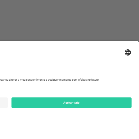
ondon, EC1V 1AW, United Kingdom
Switzerland