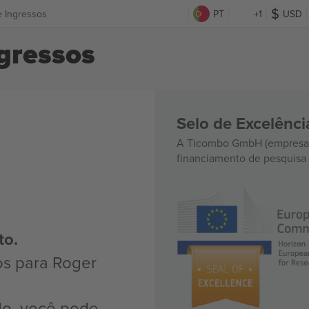
 Ingressos
PT
+1
USD
gressos
Selo de Excelênc
A Ticombo GmbH (empresa-
financiamento de pesquisa 
to.
os para Roger
do, você pode