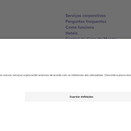
Serviços corporativos
Perguntas frequentes
Como funciona
Hotéis
Central da Copa do Mundo
Contate-nos
United Kingdom
167 City Road, London, Greater L
Switzerland
United States
Dorfstrasse 52a, 6390 Engelberg, 