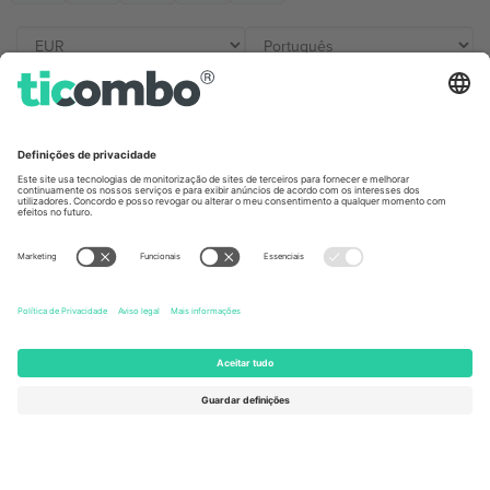
Escritórios Ticombo
Germany
United Kingdom
Unter den Linden 24, 10117
167 City Road, London, Greater
Berlin, Germany
London, EC1V 1AW, United
Kingdom
United States
Switzerland
131 Continental Dr, Suite 305,
Dorfstrasse 52a, 6390
Newark, Delaware 19713, United
Engelberg, Switzerland
States
Bulgaria
United Arab Emirates
Regus Sofia City West, bul
UAE Dubai Silicon Oasis, DDP
Totleben 53-55, 1606 Sofia,
Building A1, Office 302, Dubai,