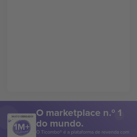
O marketplace n.º 1
MUITO OBRIGADO!
do mundo.
O Ticombo® é a plataforma de revenda com