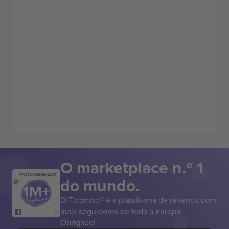
O marketplace n.º 1
MUITO OBRIGADO!
do mundo.
O Ticombo® é a plataforma de revenda com
mais seguidores de toda a Europa.
Obrigado!