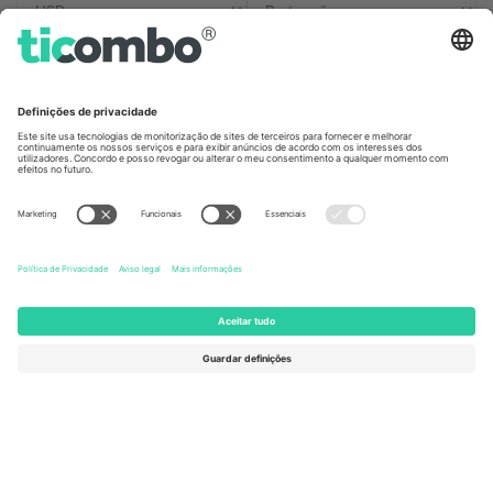
Escritórios Ticombo
Germany
United Kingdom
Unter den Linden 24, 10117
167 City Road, London, Greater
Berlin, Germany
London, EC1V 1AW, United
Kingdom
United States
Switzerland
131 Continental Dr, Suite 305,
Dorfstrasse 52a, 6390
Newark, Delaware 19713, United
Engelberg, Switzerland
States
Bulgaria
United Arab Emirates
Regus Sofia City West, bul
UAE Dubai Silicon Oasis, DDP
Totleben 53-55, 1606 Sofia,
Building A1, Office 302, Dubai,
Bulgaria
United Arab Emirates