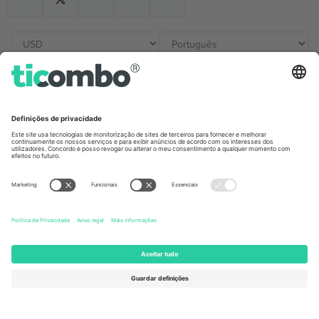
Escritórios Ticombo
Germany
United Kingdom
Unter den Linden 24, 10117
167 City Road, London, Greater
Berlin, Germany
London, EC1V 1AW, United
Kingdom
United States
Switzerland
131 Continental Dr, Suite 305,
Dorfstrasse 52a, 6390
Newark, Delaware 19713, United
Engelberg, Switzerland
States
Bulgaria
United Arab Emirates
Regus Sofia City West, bul
UAE Dubai Silicon Oasis, DDP