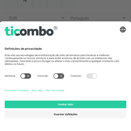
Escritórios Ticombo
Germany
United Kingdom
Unter den Linden 24, 10117
167 City Road, London, Greater
Berlin, Germany
London, EC1V 1AW, United
Kingdom
United States
Switzerland
131 Continental Dr, Suite 305,
Dorfstrasse 52a, 6390
Newark, Delaware 19713, United
Engelberg, Switzerland
States
Bulgaria
United Arab Emirates
Regus Sofia City West, bul
UAE Dubai Silicon Oasis, DDP