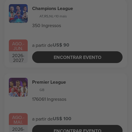
Champions League
AT
,
RS
,
NL
+10 mais
350 Ingressos
AGO.
-
US$ 90
a partir de
JUN.
2026
-
ENCONTRAR EVENTO
2027
Premier League
GB
176061 Ingressos
AGO.
-
US$ 100
a partir de
MAI.
2026
-
ENCONTRAR EVENTO