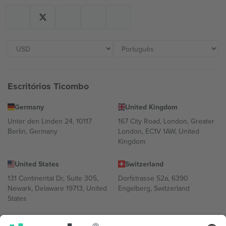
Escritórios Ticombo
Germany
United Kingdom
Unter den Linden 24, 10117
167 City Road, London, Greater
Berlin, Germany
London, EC1V 1AW, United
Kingdom
United States
Switzerland
131 Continental Dr, Suite 305,
Dorfstrasse 52a, 6390
Newark, Delaware 19713, United
Engelberg, Switzerland
States
Bulgaria
United Arab Emirates