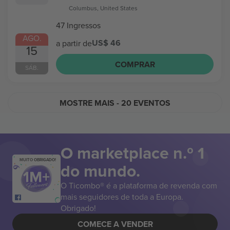
Columbus, United States
47 Ingressos
AGO.
US$ 46
a partir de
15
COMPRAR
SÁB.
MOSTRE MAIS
- 20 EVENTOS
O marketplace n.º 1
MUITO OBRIGADO!
do mundo.
O Ticombo® é a plataforma de revenda com
mais seguidores de toda a Europa.
Obrigado!
COMECE A VENDER