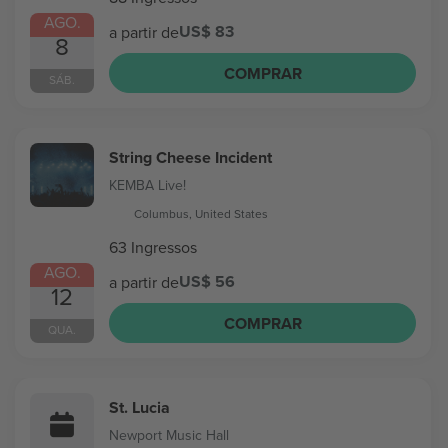
AGO.
US$ 83
a partir de
8
COMPRAR
SÁB.
String Cheese Incident
KEMBA Live!
Columbus, United States
63 Ingressos
AGO.
US$ 56
a partir de
12
COMPRAR
QUA.
St. Lucia
Newport Music Hall