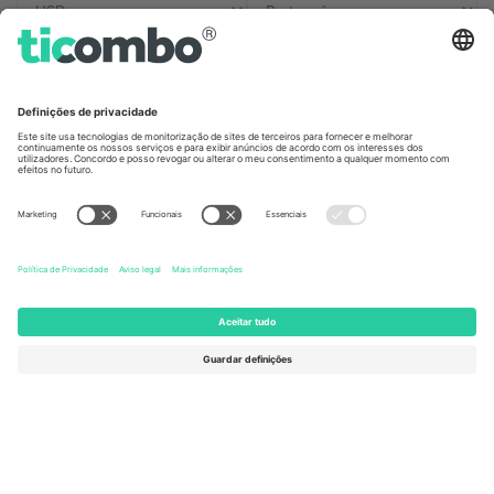
Escritórios Ticombo
Germany
United Kingdom
Unter den Linden 24, 10117
167 City Road, London, Greater
Berlin, Germany
London, EC1V 1AW, United
Kingdom
United States
Switzerland
131 Continental Dr, Suite 305,
Dorfstrasse 52a, 6390
Newark, Delaware 19713, United
Engelberg, Switzerland
States
Bulgaria
United Arab Emirates
Regus Sofia City West, bul
UAE Dubai Silicon Oasis, DDP
Totleben 53-55, 1606 Sofia,
Building A1, Office 302, Dubai,
Bulgaria
United Arab Emirates