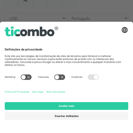
Escritórios Ticombo
Germany
United Kingdom
Unter den Linden 24, 10117
167 City Road, London, Greater
Berlin, Germany
London, EC1V 1AW, United
Kingdom
United States
Switzerland
131 Continental Dr, Suite 305,
Dorfstrasse 52a, 6390
Newark, Delaware 19713, United
Engelberg, Switzerland
States
Bulgaria
United Arab Emirates
Regus Sofia City West, bul
UAE Dubai Silicon Oasis, DDP