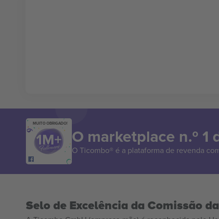
MUITO OBRIGADO!
O marketplace n.º 1
O Ticombo® é a plataforma de revenda com
Selo de Excelência da Comissão d