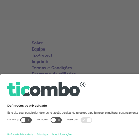
Sobre
Equipe
TixProtect
Imprimir
Termos e Condições
Programa de afiliados
Escritórios Ticombo
Germany