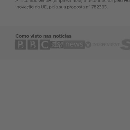
A Ticombo GmbH (empresa-mãe) é reconhecida pelo Hor
inovação da UE, pela sua proposta nº 782393.
Como visto nas notícias