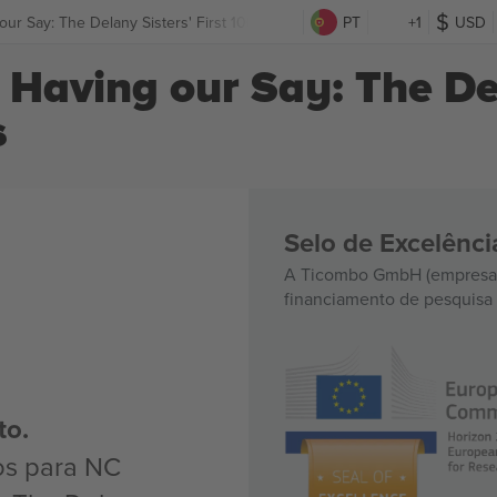
ur Say: The Delany Sisters' First 1000 Years Ingressos
PT
+1
USD
Having our Say: The Del
s
Selo de Excelênc
A Ticombo GmbH (empresa-
financiamento de pesquisa 
to.
os para NC