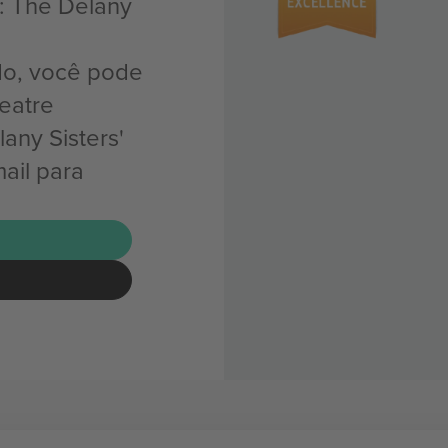
: The Delany
do, você pode
eatre
any Sisters'
ail para