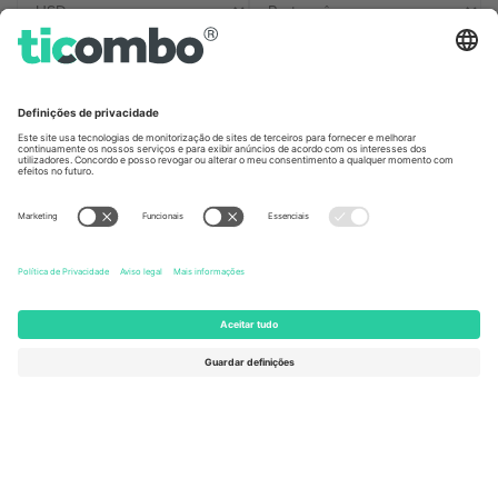
Escritórios Ticombo
Germany
United Kingdom
Unter den Linden 24, 10117
167 City Road, London, Greater
Berlin, Germany
London, EC1V 1AW, United
Kingdom
United States
Switzerland
131 Continental Dr, Suite 305,
Dorfstrasse 52a, 6390
Newark, Delaware 19713, United
Engelberg, Switzerland
States
Bulgaria
United Arab Emirates
Regus Sofia City West, bul
UAE Dubai Silicon Oasis, DDP
Totleben 53-55, 1606 Sofia,
Building A1, Office 302, Dubai,
Bulgaria
United Arab Emirates