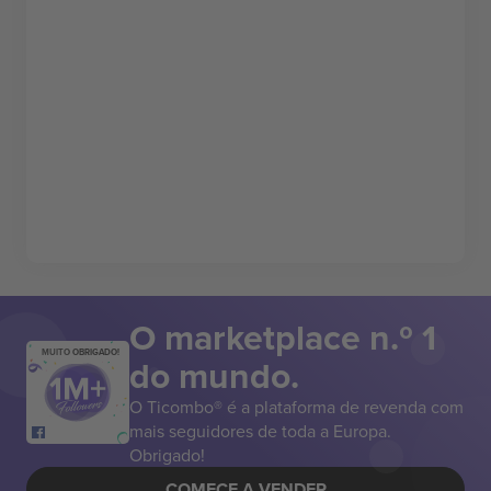
O marketplace n.º 1
MUITO OBRIGADO!
do mundo.
O Ticombo® é a plataforma de revenda com
mais seguidores de toda a Europa.
Obrigado!
COMECE A VENDER