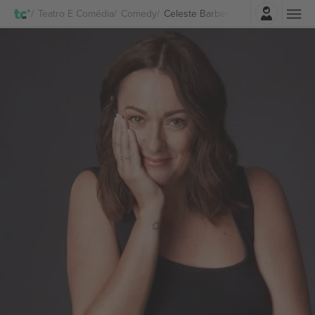
Entrar
Teatro E Comédia
Comedy
Celeste Barber Ingressos