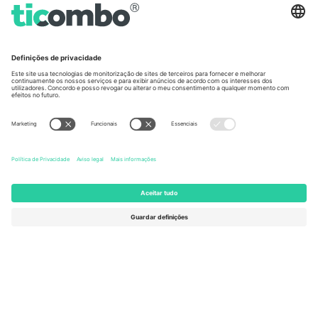
Germany
United Kingdom
Unter den Linden 24, 10117
167 City Road, London, Greater
Berlin, Germany
London, EC1V 1AW, United
Kingdom
United States
Switzerland
131 Continental Dr, Suite 305,
Dorfstrasse 52a, 6390
Newark, Delaware 19713, United
Engelberg, Switzerland
States
Bulgaria
United Arab Emirates
Regus Sofia City West, bul
UAE Dubai Silicon Oasis, DDP
Totleben 53-55, 1606 Sofia,
Building A1, Office 302, Dubai,
Bulgaria
United Arab Emirates
Mexico
Av Chapultepec 360, Roma
Norte, Cuauhtémoc, 06700
Ciudad de México, CDMX,
Mexico