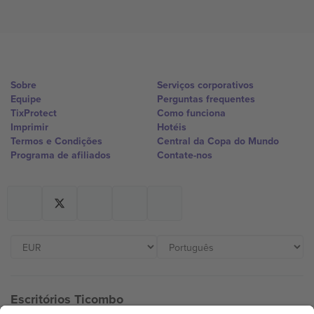
Sobre
Serviços corporativos
Equipe
Perguntas frequentes
TixProtect
Como funciona
Imprimir
Hotéis
Termos e Condições
Central da Copa do Mundo
Programa de afiliados
Contate-nos
Escritórios Ticombo