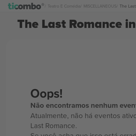
Teatro E Comédia
MISCELLANEOUS
The Las
The Last Romance in
Oops!
Não encontramos nenhum even
Atualmente, não há eventos ativ
Last Romance.
Se você acha que isso está erra