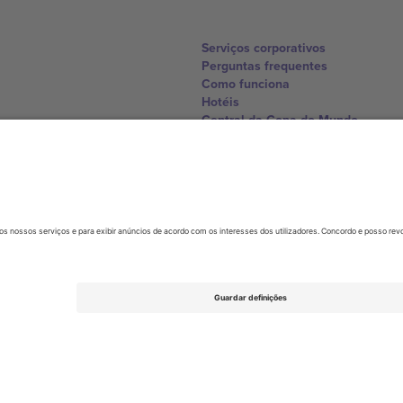
Serviços corporativos
Perguntas frequentes
Como funciona
Hotéis
Central da Copa do Mundo
Contate-nos
United Kingdom
167 City Road, London, Greater L
Switzerland
United States
Dorfstrasse 52a, 6390 Engelberg, 