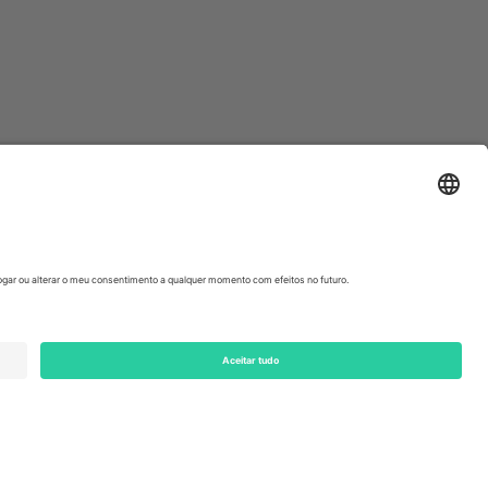
ondon, EC1V 1AW, United Kingdom
Switzerland