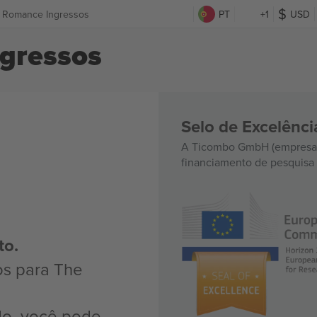
t Romance Ingressos
PT
+1
USD
gressos
Selo de Excelênc
A Ticombo GmbH (empresa-
financiamento de pesquisa 
to.
os para The
do, você pode