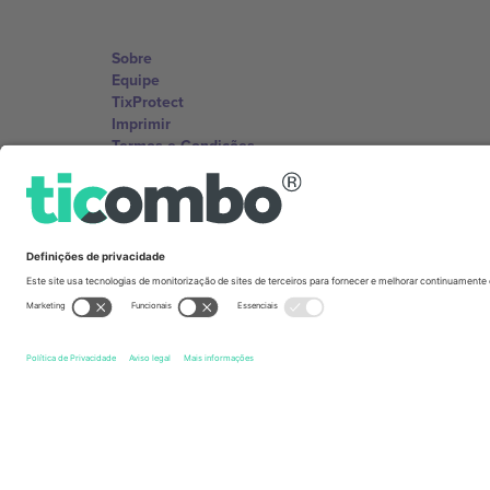
Sobre
Equipe
TixProtect
Imprimir
Termos e Condições
Programa de afiliados
Escritórios Ticombo
Germany
Unter den Linden 24, 10117 Berlin, Germany
United States
131 Continental Dr, Suite 305, Newark, Delaware 19713, 