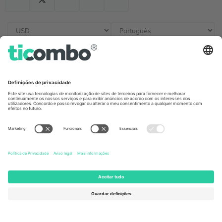
Escritórios Ticombo
Germany
United Kingdom
Unter den Linden 24, 10117
167 City Road, London, Greater
Berlin, Germany
London, EC1V 1AW, United
Kingdom
United States
Switzerland
131 Continental Dr, Suite 305,
Dorfstrasse 52a, 6390
Newark, Delaware 19713, United
Engelberg, Switzerland
States
Bulgaria
United Arab Emirates
Regus Sofia City West, bul
UAE Dubai Silicon Oasis, DDP